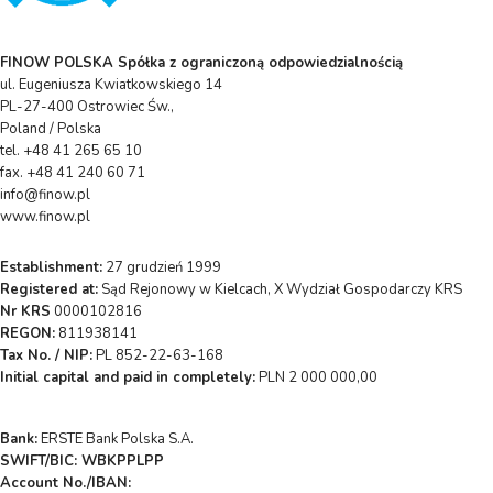
FINOW POLSKA Spółka z ograniczoną odpowiedzialnością
ul. Eugeniusza Kwiatkowskiego 14
PL-27-400 Ostrowiec Św.,
Poland / Polska
tel. +48 41 265 65 10
fax. +48 41 240 60 71
info@finow.pl
www.finow.pl
Establishment:
27 grudzień 1999
Registered at:
Sąd Rejonowy w Kielcach, X Wydział Gospodarczy KRS
Nr KRS
0000102816
REGON:
811938141
Tax No. / NIP:
PL 852-22-63-168
Initial capital and paid in completely:
PLN 2 000 000,00
Bank:
ERSTE Bank Polska S.A.
SWIFT/BIC: WBKPPLPP
Account No./IBAN: